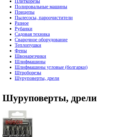
Плиткорезы
Полировальные машины
Прицепы
Пылесосы, пароочистители
Разное
Рубанки
Садовая техника
Сварочное оборудование
Теплопушки
Фены
Швонарезчики
Шлифмашины
Шлифмашины угловые (болгарки)
Штроборезы
Шуруповерты, дрели
Шуруповерты, дрели