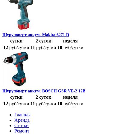
Шуруповерт аккум. Makita 6271 D
сутки
2 суток
неделя
12
руб/cутки
11
руб/cутки
10
руб/cутки
Шуруповерт аккум. BOSCH GSR VE-2 12В
сутки
2 суток
неделя
12
руб/cутки
11
руб/cутки
10
руб/cутки
Главная
Аренда
Статьи
Ремонт