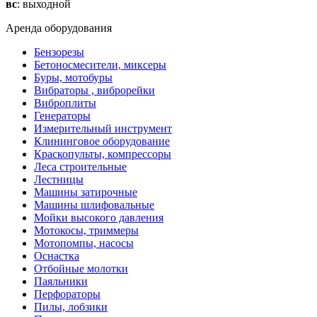
вс
: выходной
Аренда оборудования
Бензорезы
Бетоносмесители, миксеры
Буры, мотобуры
Вибраторы , виброрейки
Виброплиты
Генераторы
Измерительный инструмент
Клининговое оборудование
Краскопульты, компрессоры
Леса строительные
Лестницы
Машины затирочные
Машины шлифовальные
Мойки высокого давления
Мотокосы, триммеры
Мотопомпы, насосы
Оснастка
Отбойные молотки
Паяльники
Перфораторы
Пилы, лобзики