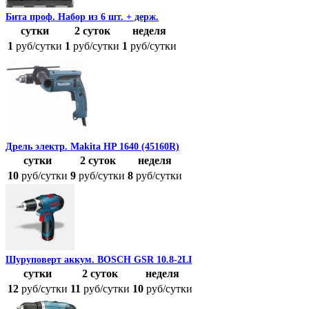
Бита проф. Набор из 6 шт. + держ.
сутки
2 суток
неделя
1
руб/cутки
1
руб/cутки
1
руб/cутки
Дрель электр. Makita HP 1640 (45160R)
сутки
2 суток
неделя
10
руб/cутки
9
руб/cутки
8
руб/cутки
Шуруповерт аккум. BOSCH GSR 10.8-2LI
сутки
2 суток
неделя
12
руб/cутки
11
руб/cутки
10
руб/cутки